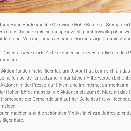
nbüro Hohe Börde und die Gemeinde Hohe Börde für Sonnabend, 9.
it! Tut etwas
erten die Chance, sich einmalig, kurzzeitig und freiwillig ohne w
dergrund. Vereine, Initiativen und gemeinnützige Organisation
miteinander!
lant. Davon abweichende Zeiten können selbstverständlich in den
euung an.
er Aktion für den Freiwilligentag am 9. April hat, kann sich an das
s helfen bei der Umsetzung, organisieren Hilfe, werben bei Un
Aktionen in der Presse, auf Flyern und im Internet aufmerksam. 
n der Hohen Börde müssten die Aktionen bis zum 6. März an das 
r Homepage der Gemeinde und auf der Seite des Freiwilligenbüros
 melden.
tionen machen und die schönsten Motive in einem Jahreskalende
illigenbüro.