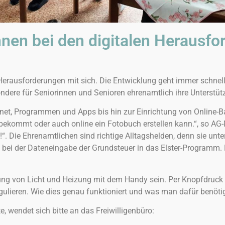
innen bei den digitalen Herausf
ch Herausforderungen mit sich. Die Entwicklung geht immer schnel
sondere für Seniorinnen und Senioren ehrenamtlich ihre Unterstüt
ternet, Programmen und Apps bis hin zur Einrichtung von Online-
ekommt oder auch online ein Fotobuch erstellen kann.“, so AG-M
tt!“. Die Ehrenamtlichen sind richtige Alltagshelden, denn sie u
g bei der Dateneingabe der Grundsteuer in das Elster-Programm
ndung von Licht und Heizung mit dem Handy sein. Per Knopfdruc
ulieren. Wie dies genau funktioniert und was man dafür benötigt
, wendet sich bitte an das Freiwilligenbüro: