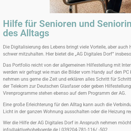
Hilfe für Senioren und Senior
des Alltags
Die Digitalisierung des Lebens bringt viele Vorteile, aber au
schwer mitzuhalten. Hier bietet die „AG Digitales Dorf“ insbe
Das Portfolio reicht von der allgemeinen Hilfestellung mit In
werden wir gefragt wie man die Bilder vom Handy auf den PC b
nehmen uns gerne die Zeit und erklären alles Schritt für Schri
der Telekom zur Deutschen Glasfaser oder geben Hilfestellun
Virenprogramme stehen ebenso auf dem Programm der AG.
Eine große Erleichterung für den Alltag kann auch die Verbi
Licht in der ganzen Wohnung ausschalten oder die Heizung reg
Wer die Hilfe der AG Digitales Dorf in Anspruch nehmen möchte
info@aktivehoheboerde.de | 039204-781-116/ -502