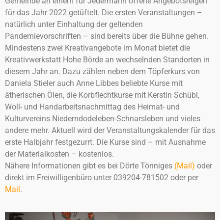
Gemeinde an einem für Jedermann offene Angebotsreigen
für das Jahr 2022 getüftelt. Die ersten Veranstaltungen –
natürlich unter Einhaltung der geltenden
Pandemievorschriften – sind bereits über die Bühne gehen.
Mindestens zwei Kreativangebote im Monat bietet die
Kreativwerkstatt Hohe Börde an wechselnden Standorten in
diesem Jahr an. Dazu zählen neben dem Töpferkurs von
Daniela Stieler auch Anne Libbes beliebte Kurse mit
ätherischen Ölen, die Korbflechtkurse mit Kerstin Schübl,
Woll- und Handarbeitsnachmittag des Heimat- und
Kulturvereins Niederndodeleben-Schnarsleben und vieles
andere mehr. Aktuell wird der Veranstaltungskalender für das
erste Halbjahr festgezurrt. Die Kurse sind – mit Ausnahme
der Materialkosten – kostenlos.
Nähere Informationen gibt es bei Dörte Tönniges
(Mail)
oder
direkt im Freiwilligenbüro unter 039204-781502 oder per
Mail
.