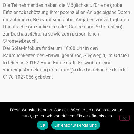
Die Teilnehmenden haben die Möglichkeit, für eine grobe
Effizienzabschätzung ihrer potenziellen Anlage eigene Daten
mitzubringen. Relevant sind dabei Angaben zur verfügbaren
Dachfläche (abzüglich Fenster, Gauben und Schornstein),
zur Dachausrichtung sowie zum persönlichen
Stromverbrauch.
Der Solar-Infokurs findet um 18:00 Uhr in den
Räumlichkeiten des Freiwilligenbüros, Siegweg 4, im Ortsteil
Irxleben in 39167 Hohe Börde statt. Es wird um eine
vorherige Anmeldung unter info@aktivehoheboerde.de oder
0170 1027056 gebeten.
Diese Website benutzt Cookies. Wenn du die Website weiter
nutzt, gehen wir von deinem Einverständnis aus.
OK
Datenschutzerklärung