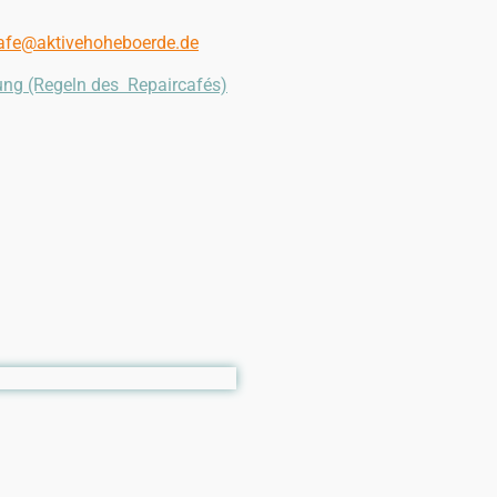
cafe@aktivehoheboerde.de
ung
(Regeln des Repaircafés)