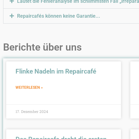
Lautet die Fehleranalyse im schlimmsten Fall „irreparab
Repaircafés können keine Garantie...
Berichte über uns
Flinke Nadeln im Repaircafé
WEITERLESEN »
17. Dezember 2024